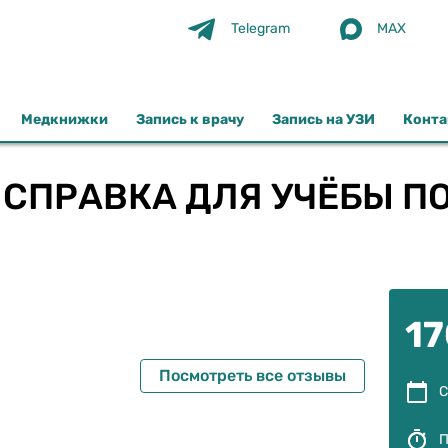

Telegram
MAX
Медкнижки
Запись к врачу
Запись на УЗИ
Конт
СПРАВКА ДЛЯ УЧЁБЫ ПО
17
Посмотреть все отзывы
С
П