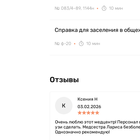
№ 083/4–89, 1144н
10 мин
Справка для заселения в общ
№ ф-20
10 мин
Отзывы
Ксения Н
К
03.02.2026
Очень люблю этот медцентр! Персонал 
узи сделать. Медсестра Лариса безболе
Однозначно рекомендую!