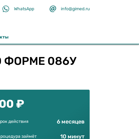


WhatsApp
info@gimed.ru
акты
 ФОРМЕ 086У
00 ₽
6 месяцев
рок действия
10 минут
роцедура займёт