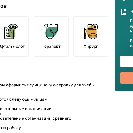
тов
Н
П
у
м
Р
п
Офтальмолог
Терапевт
Хирург
Вам оформить медицинскую справку для учебы
ются следующим лицам:
зовательные организации
я
зовательные организации среднего
 на работу