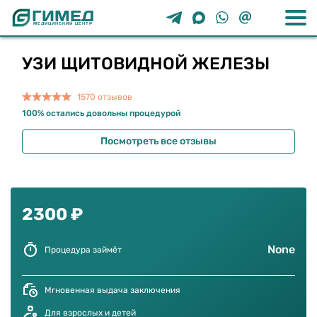
ГИМЕД



МЕДИЦИНСКИЙ ЦЕНТР
Медсправки
УЗИ ЩИТОВИДНОЙ ЖЕЛЕЗЫ
Медкнижки
1570 отзывов
100% остались довольны процедурой
Запись к врачу
Посмотреть все отзывы
Запись на УЗИ
2300 ₽
Контакты
None
Процедура займёт
Мгновенная выдача заключения
Для взрослых и детей