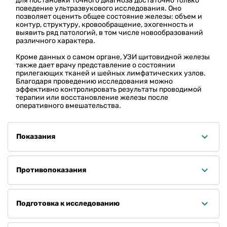
для постановки точного диагноза достаточно только
поведение ультразвукового исследования. Оно
позволяет оценить общее состояние железы: объем и
контур, структуру, кровообращение, эхогенность и
выявить ряд патологий, в том числе новообразований
различного характера.
Кроме данных о самом органе, УЗИ щитовидной железы
также дает врачу представление о состоянии
прилегающих тканей и шейных лимфатических узлов.
Благодаря проведению исследования можно
эффективно контролировать результаты проводимой
терапии или восстановление железы после
оперативного вмешательства.
Показания
Любые ранее установленные заболевания щитовидной железы
• Наследственная предрасположенность к заболеваниям
Противопоказания
щитовидной железы
Абсолютных противопоказаний для проведения исследования
• Уплотнения в области шеи и ее отеки
нет.
Подготовка к исследованию
• Ощущение комка в горле, затруднения при глотании и дыхании
• Постоянная усталость, сонливость и повышенная
Специальной подготовки не требуется. За сутки следует
раздражительность