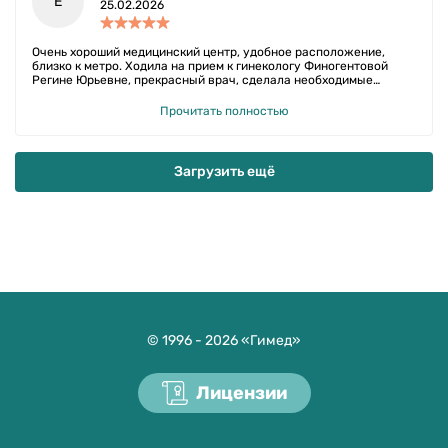
Е
25.02.2026
Очень хороший медицинский центр, удобное расположение,
близко к метро. Ходила на прием к гинекологу Финогентовой
Регине Юрьевне, прекрасный врач, сделала необходимые
анализы, узи. Все чисто , оперативно. Доброжелательный
персонал. Я пришла четко ко времени. Никаких задержек.
Прочитать полностью
Анализы получила на почту. Очень рекомендую врача и
мед.центр.
Загрузить ещё
© 1996 - 2026 «Гимед»
Лицензии